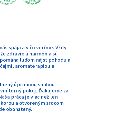
nás spája a v čo veríme. Vždy
, že zdravie a harmónia sú
ý pomáha ľuďom nájsť pohodu a
čajmi, aromaterapiou a
aplnený úprimnou snahou
a vnútorný pokoj. Ďakujeme za
aša práca je viac než len
S pokorou a otvoreným srdcom
íde obohatený.