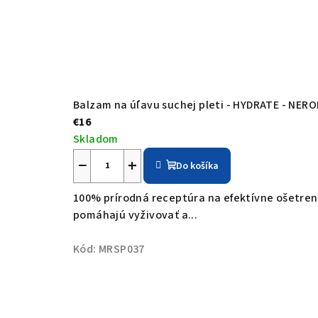
Balzam na úľavu suchej pleti - HYDRATE - NER
€16
Skladom
−
+
Do košíka
100% prírodná receptúra na efektívne ošetreni
pomáhajú vyživovať a...
Kód:
MRSP037