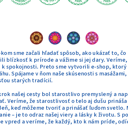
kom sme začali hľadať spôsob, ako ukázať to, čo 
ili blízkosť k prírode a vážime si jej dary. Veríme
 k spokojnosti. Preto sme vytvorili e-shop, ktor
áhu. Spájame v ňom naše skúsenosti s masážami, 
ťou starých tradícií.
krok našej cesty bol starostlivo premyslený a n
. Veríme, že starostlivosť o telo aj dušu prináš
eň, keď môžeme tvoriť a prinášať ľuďom svetlo. N
nie – je to odraz našej viery a lásky k životu. 
e vpred a veríme, že každý, kto k nám príde, od