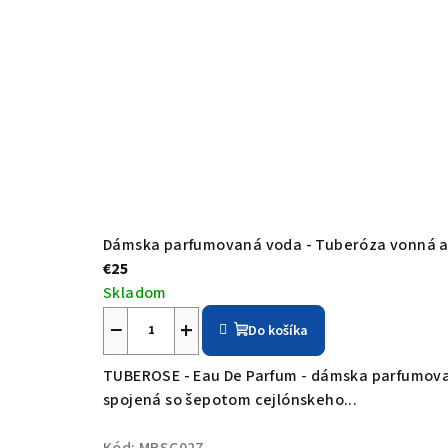
Dámska parfumovaná voda - Tuberóza vonná a 
€25
Skladom
−
+
Do košíka
TUBEROSE - Eau De Parfum - dámska parfumovan
spojená so šepotom cejlónskeho...
Kód:
MRSC027