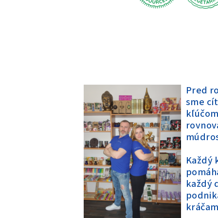
Pred ro
sme cít
kľúčom
rovnov
múdros
Každý 
pomáhať
každý d
podnika
kráčam