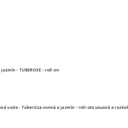
jazmín - TUBEROSE - roll-on
á voda - Tuberóza vonná a jazmín - roll-onLuxusná a rozkoš