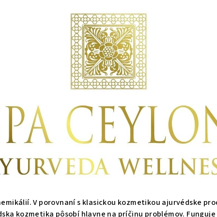
emikálií. V porovnaní s klasickou kozmetikou ajurvédske pro
védska kozmetika pôsobí hlavne na príčinu problémov. Fungu