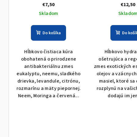
o
a NEEM
MANGO NER
k
€7,50
€12,50
Skladom
Sklado
d
t
u
o
Do košíka
Do koší
k
v
t
Hĺbkovo čistiaca kúra
Hĺbkovo hydra
obohatená o prirodzene
ošetrujúca a re
o
antibakteriálnu zmes
zmes exotických e
v
eukalyptu, neemu, sladkého
olejov a vzácnyc
drievka, levandule, citrónu,
masiel, ktoré sa
rozmarínu a mäty piepornej.
rozplynú na vašic
Neem, Moringa a červená...
dodajú im je