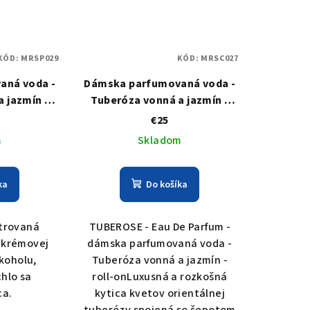
KÓD:
MRSP029
KÓD:
MRSC027
aná voda -
Dámska parfumovaná voda -
 jazmín -
Tuberóza vonná a jazmín -
SE
TUBEROSE - roll-on
€25
m
Skladom
ka
Do košíka
trovaná
TUBEROSE - Eau De Parfum -
 krémovej
dámska parfumovaná voda -
lkoholu,
Tuberóza vonná a jazmín -
hlo sa
roll-onLuxusná a rozkošná
ca.
kytica kvetov orientálnej