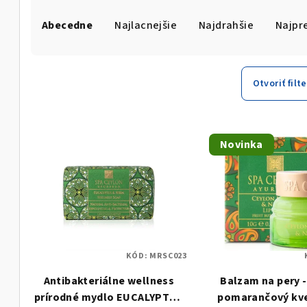
R
Abecedne
Najlacnejšie
Najdrahšie
Najpr
a
d
e
Otvoriť filte
n
V
i
Novinka
ý
e
p
p
i
r
s
o
KÓD:
MRSC023
p
d
Antibakteriálne wellness
Balzam na pery 
r
u
prírodné mydlo EUCALYPTUS
pomarančový kvet