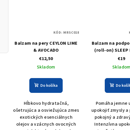
KÓD:
MRSC018
Balzam na pery CEYLON LIME
Balzam na podpo
& AVOCADO
(roll-on) SLEEP
€12,50
€19
Skladom
Sklado
Do košíka
Do koší
Hĺbkovo hydratačná,
Pomáha jemne u
ošetrujúca a osviežujúca zmes
upokojiť zmysly a
exotických esenciálnych
pokojný a zdrav
olejov a vzácnych ovocných
Intenzívna upok