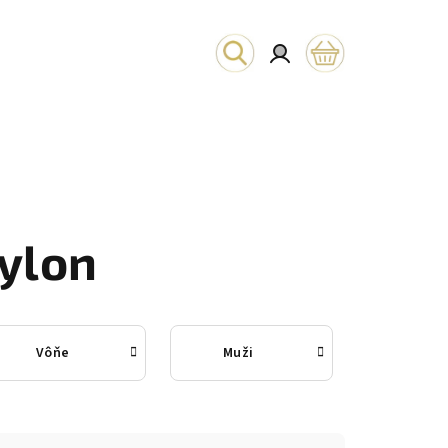
Hľadať
Prihlásenie
Nákupný
košík
ylon
Vôňe
Muži