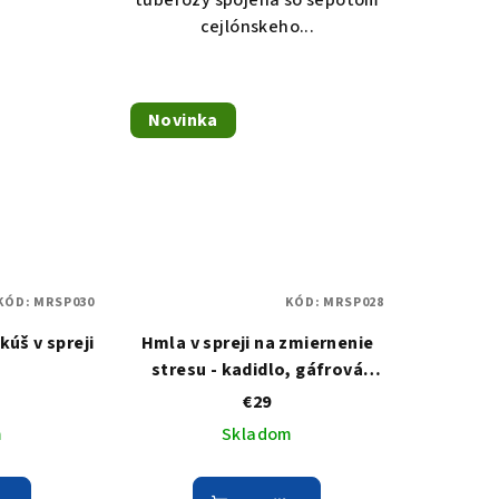
tuberózy spojená so šepotom
cejlónskeho...
Novinka
KÓD:
MRSP030
KÓD:
MRSP028
kúš v spreji
Hmla v spreji na zmiernenie
stresu - kadidlo, gáfrová
limetka, tangerínka - DE-
€29
STRESS
m
Skladom