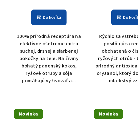
Do košíka
Do koší
100% prírodná receptúra na
Rýchlo sa vstreb
efektívne ošetrenie extra
posilňujúca re
suchej, drsnej a sfarbenej
obohatená o čis
pokožky na tele. Na živiny
ryžových otrúb -
bohatý panenský kokos,
prírodný antioxid
ryžové otruby a sója
oryzanol, ktorý d
pomáhajú vyživovať a...
mladistvý vz
Novinka
Novinka