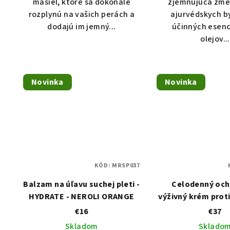
masiel, ktoré sa dokonale
zjemňujúca zmes
rozplynú na vašich perách a
ajurvédskych by
dodajú im jemný...
účinných esenc
olejov...
Novinka
Novinka
KÓD:
MRSP037
Balzam na úľavu suchej pleti -
Celodenný och
HYDRATE - NEROLI ORANGE
výživný krém prot
bielej ryže (Prote
€16
€37
RICE
Skladom
Sklado