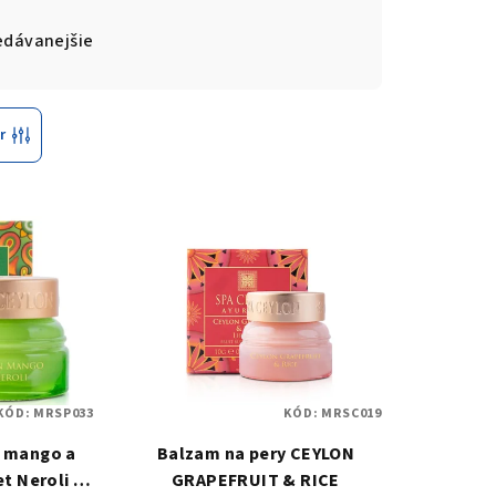
edávanejšie
r
KÓD:
MRSP033
KÓD:
MRSC019
- mango a
Balzam na pery CEYLON
 Neroli -
GRAPEFRUIT & RICE