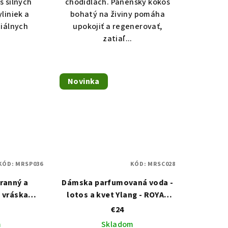
 silných
chodidlách. Panenský kokos
liniek a
bohatý na živiny pomáha
iálnych
upokojiť a regenerovať,
zatiaľ...
Novinka
KÓD:
MRSP036
KÓD:
MRSC028
ranný a
Dámska parfumovaná voda -
i vráskam z
lotos a kvet Ylang - ROYAL
ctor) WHITE
LOTUS (roll-on)
€24
m
Skladom