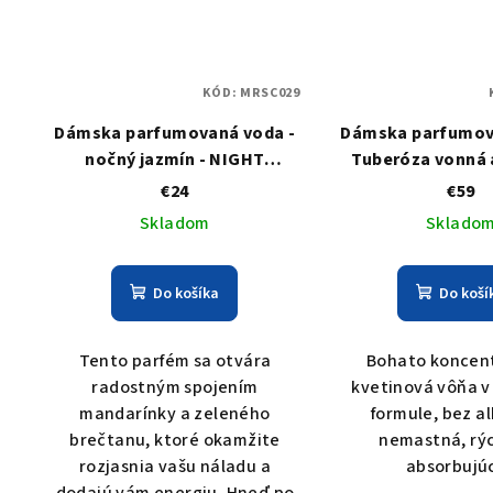
KÓD:
MRSC029
Dámska parfumovaná voda -
Dámska parfumov
nočný jazmín - NIGHT
Tuberóza vonná a
JASMINE - roll-on
TUBERO
€24
€59
Skladom
Sklado
Do košíka
Do koší
Tento parfém sa otvára
Bohato koncen
radostným spojením
kvetinová vôňa v
mandarínky a zeleného
formule, bez a
brečtanu, ktoré okamžite
nemastná, rýc
rozjasnia vašu náladu a
absorbujú