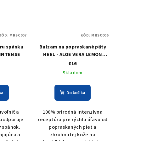
KÓD:
MRSC007
KÓD:
MRSC006
ru spánku
Balzam na popraskané päty
 INTENSE
HEEL - ALOE VERA LEMON
MINT
€16
m
Skladom
ka
Do košíka
voľniť a
100% prírodná intenzívna
 podporuje
receptúra pre rýchlu úľavu od
ý spánok.
popraskaných piet a
ojujúca a
zhrubnutej kože na