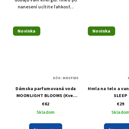
dodajú vám energiu. Hneď po
nanesení ucítite ľahkosť...
Novinka
Novinka
KÓD:
MRSP035
Dámska parfumovaná voda
Hmla na telo a van
MOONLIGHT BLOOMS (Kvet
SLEEP
mesačného svitu) - Tuberóza
€62
€29
vonná, jazmín, cyklámen,
Skladom
Sklado
magnólia, pižmo, Neroli