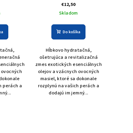
OLI
€12,50
m
Skladom
ka
Do košíka
tačná,
Hĺbkovo hydratačná,
generačná
ošetrujúca a revitalizačná
senciálnych
zmes exotických esenciálnych
h ovocných
olejov a vzácnych ovocných
 dokonale
masiel, ktoré sa dokonale
h perách a
rozplynú na vašich perách a
mný...
dodajú im jemný...