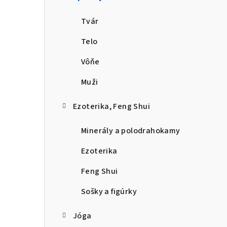
a
Tvár
n
Telo
e
Vôňe
l
Muži
Ezoterika, Feng Shui
Minerály a polodrahokamy
Ezoterika
Feng Shui
Sošky a figúrky
Jóga