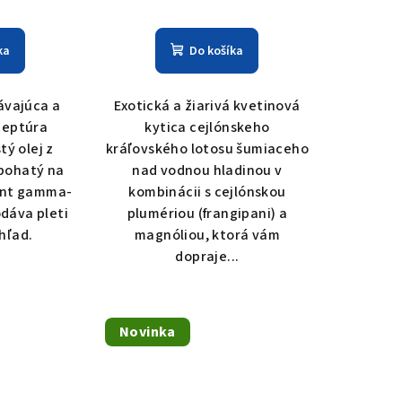
ka
Do košíka
ávajúca a
Exotická a žiarivá kvetinová
ceptúra
kytica cejlónskeho
tý olej z
kráľovského lotosu šumiaceho
 bohatý na
nad vodnou hladinou v
ant gamma-
kombinácii s cejlónskou
odáva pleti
plumériou (frangipani) a
hľad.
magnóliou, ktorá vám
dopraje...
Novinka