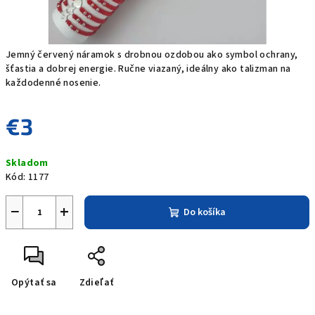
Jemný červený náramok s drobnou ozdobou ako symbol ochrany,
šťastia a dobrej energie. Ručne viazaný, ideálny ako talizman na
každodenné nosenie.
€3
Jednotková
Skladom
cena:
Kód:
1177
−
+
Do košíka
Opýtať sa
Zdieľať