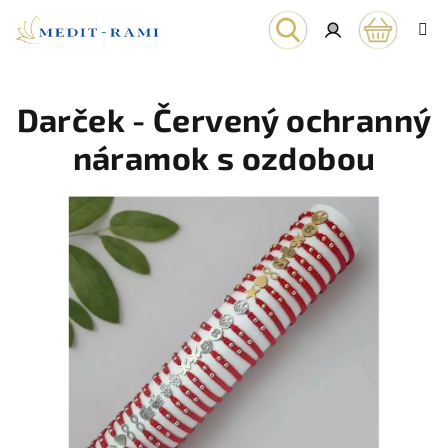
Prejsť
na
obsah
Nákupn
Hľadať
Prihlásenie
Darček - Červený ochranný
košík
náramok s ozdobou