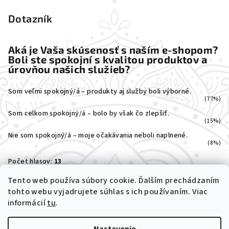
Dotazník
Aká je Vaša skúsenosť s naším e-shopom?
Boli ste spokojní s kvalitou produktov a
úrovňou našich služieb?
Som veľmi spokojný/á – produkty aj služby boli výborné.
(77%)
Som celkom spokojný/á – bolo by však čo zlepšiť.
(15%)
Nie som spokojný/á – moje očakávania neboli naplnené.
(8%)
Počet hlasov:
13
Tento web používa súbory cookie. Ďalším prechádzaním
tohto webu vyjadrujete súhlas s ich používaním. Viac
informácií
tu
.