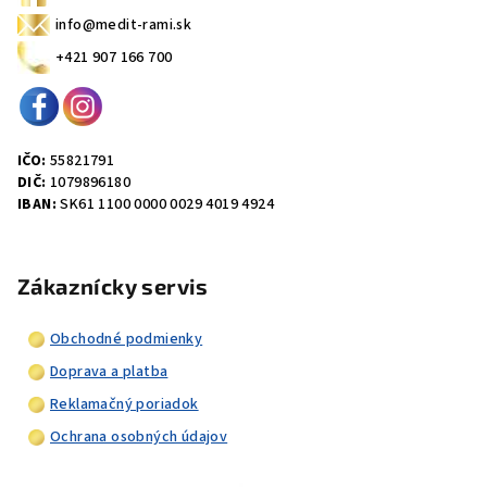
t
info@medit-rami.sk
i
+421 907 166 700
e
IČO:
55821791
DIČ:
1079896180
IBAN:
SK61 1100 0000 0029 4019 4924
Zákaznícky servis
Obchodné podmienky
Doprava a platba
Reklamačný poriadok
Ochrana osobných údajov