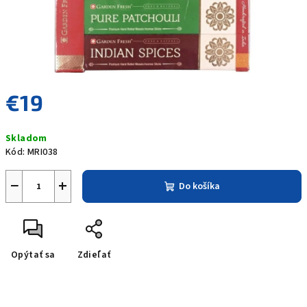
€19
Jednotková
Skladom
cena:
Kód:
MRI038
−
+
Do košíka
Opýtať sa
Zdieľať