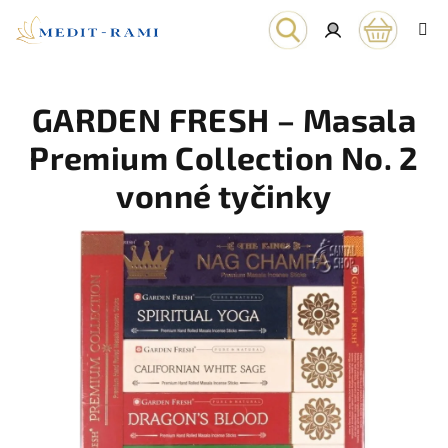
Prejsť
na
obsah
Nákupn
Hľadať
Prihlásenie
GARDEN FRESH – Masala
košík
Premium Collection No. 2
vonné tyčinky