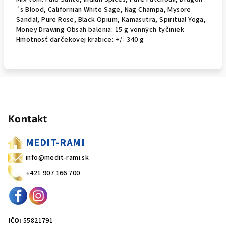
´s Blood, Californian White Sage, Nag Champa, Mysore
Sandal, Pure Rose, Black Opium, Kamasutra, Spiritual Yoga,
Money Drawing Obsah balenia: 15 g vonných tyčiniek
Hmotnosť darčekovej krabice: +/- 340 g
Z
á
Kontakt
p
ä
MEDIT-RAMI
t
info@medit-rami.sk
i
+421 907 166 700
e
IČO:
55821791