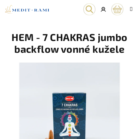
Prejsť
na
obsah
Nákupn
Hľadať
Prihlásenie
HEM - 7 CHAKRAS jumbo
košík
backflow vonné kužele