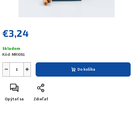
€3,24
Jednotková
Skladom
cena:
Kód:
MRI061
−
+
Do košíka
Opýtať sa
Zdieľať