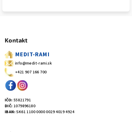
Z
á
Kontakt
p
ä
MEDIT-RAMI
t
info@medit-rami.sk
i
+421 907 166 700
e
IČO:
55821791
DIČ:
1079896180
IBAN:
SK61 1100 0000 0029 4019 4924