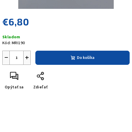
€6,80
Jednotková
Skladom
cena:
Kód:
MRI190
−
+
Do košíka
Opýtať sa
Zdieľať