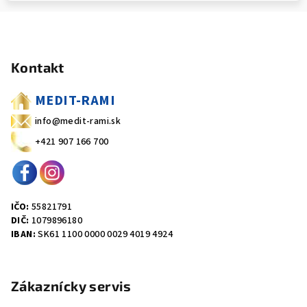
Z
á
Kontakt
p
ä
MEDIT-RAMI
t
info@medit-rami.sk
i
+421 907 166 700
e
IČO:
55821791
DIČ:
1079896180
IBAN:
SK61 1100 0000 0029 4019 4924
Zákaznícky servis