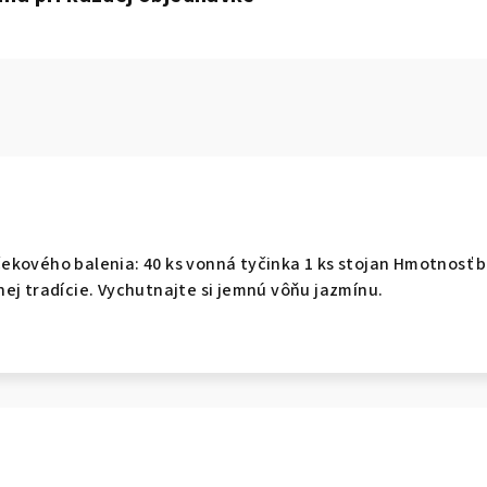
kového balenia: 40 ks vonná tyčinka 1 ks stojan Hmotnosť ba
ej tradície. Vychutnajte si jemnú vôňu jazmínu.