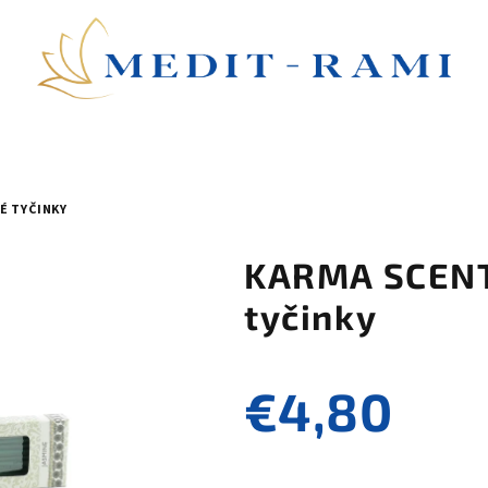
É TYČINKY
KARMA SCENT
tyčinky
€4,80
Jednotková
cena: