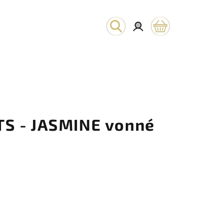
Hľadať
Prihlásenie
Nákupný
košík
S - JASMINE vonné