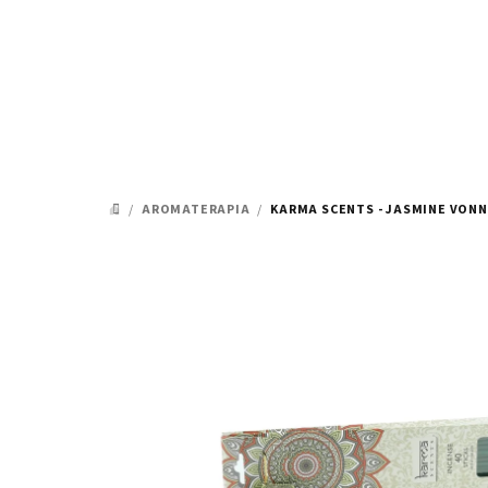
Prejsť
na
obsah
/
AROMATERAPIA
/
KARMA SCENTS - JASMINE VONN
DOMOV