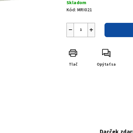
Skladom
Kód:
MRI021
−
+
Tlač
Opýtať sa
Darček zdar