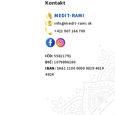
Kontakt
p
ä
MEDIT-RAMI
t
info@medit-rami.sk
+421 907 166 700
i
e
IČO:
55821791
DIČ:
1079896180
IBAN:
SK61 1100 0000 0029 4019
4924