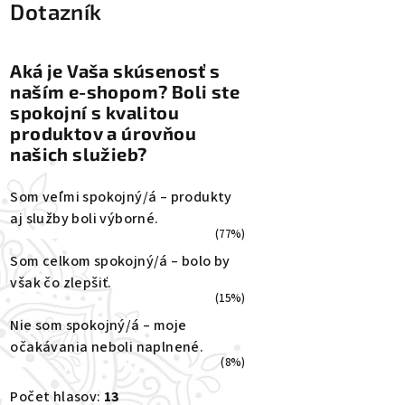
Dotazník
Aká je Vaša skúsenosť s
naším e-shopom? Boli ste
spokojní s kvalitou
produktov a úrovňou
našich služieb?
Som veľmi spokojný/á – produkty
aj služby boli výborné.
(77%)
Som celkom spokojný/á – bolo by
však čo zlepšiť.
(15%)
Nie som spokojný/á – moje
očakávania neboli naplnené.
(8%)
Počet hlasov:
13