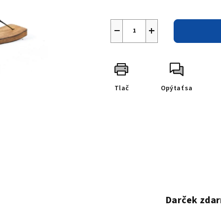
−
+
Tlač
Opýtať sa
Darček zdar