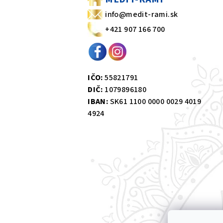
t
info@medit-rami.sk
+421 907 166 700
i
e
IČO:
55821791
DIČ:
1079896180
IBAN:
SK61 1100 0000 0029 4019
4924