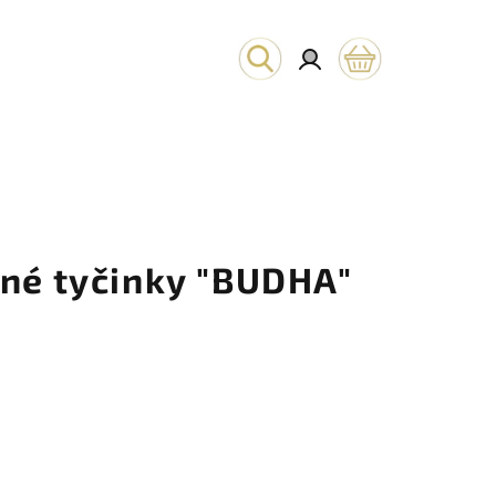
Hľadať
Prihlásenie
Nákupný
košík
nné tyčinky "BUDHA"