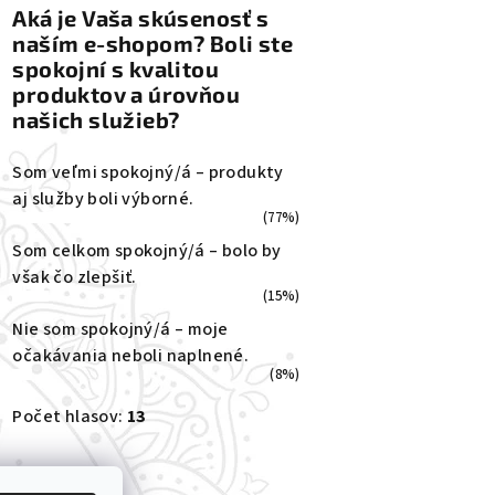
Aká je Vaša skúsenosť s
naším e-shopom? Boli ste
spokojní s kvalitou
produktov a úrovňou
našich služieb?
Som veľmi spokojný/á – produkty
aj služby boli výborné.
(77%)
Som celkom spokojný/á – bolo by
však čo zlepšiť.
(15%)
Nie som spokojný/á – moje
očakávania neboli naplnené.
(8%)
Počet hlasov:
13