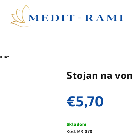
UDHA"
Stojan na vo
€5,70
Jednotková
cena:
Skladom
Kód:
MRI078