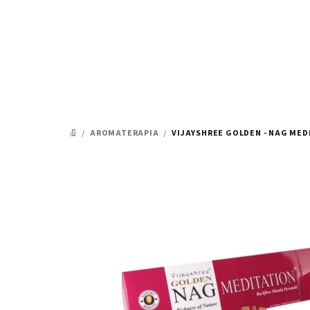
Prejsť
na
obsah
/
AROMATERAPIA
/
VIJAYSHREE GOLDEN - NAG ME
DOMOV