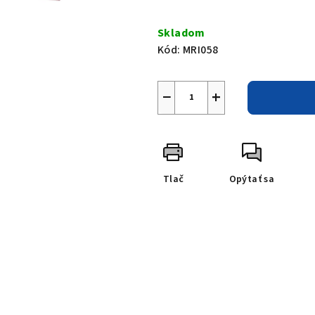
Jednotková
cena:
Skladom
Kód:
MRI058
−
+
Tlač
Opýtať sa