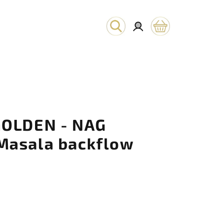
Hľadať
Prihlásenie
Nákupný
košík
GOLDEN - NAG
Masala backflow