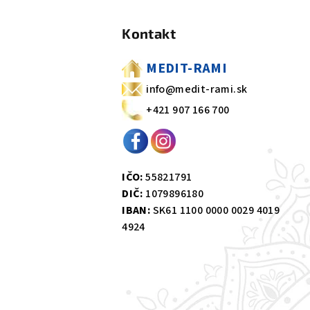
á
Kontakt
p
ä
MEDIT-RAMI
t
info@medit-rami.sk
+421 907 166 700
i
e
IČO:
55821791
DIČ:
1079896180
IBAN:
SK61 1100 0000 0029 4019
4924