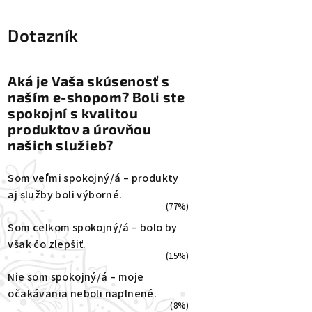
Dotazník
Aká je Vaša skúsenosť s
naším e-shopom? Boli ste
spokojní s kvalitou
produktov a úrovňou
našich služieb?
Som veľmi spokojný/á – produkty
aj služby boli výborné.
(77%)
Som celkom spokojný/á – bolo by
však čo zlepšiť.
(15%)
Nie som spokojný/á – moje
očakávania neboli naplnené.
(8%)