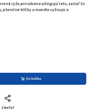
vená ryža prirodzene pílingujú telo, zatiaľ čo
, pšeničné klíčky a mandle vyživujú a
Do košíka
Zdieľať