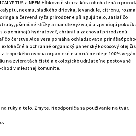
UCALYPTUS a NEEM Hĺbkovo čistiaca kúra obohatená o priro
alyptu, neemu, sladkého drievka, levandule, citrónu, rozma
ringa a červená ryža prirodzene pílingujú telo, zatiaľ čo
truby, pšeničné klíčky a mandle vyživujú a zjemňujú pokožk
lo pomáhajú hydratovať, chrániť a zachovať prirodzenú
aľ čo čerstvé Aloe Vera pomáha ochladzovať a prinášať pohod
 exfoliačné a ochranné organický panenský kokosový olej či
á z tropického ovocia organické esenciálne oleje 100% vegán
liu na zvieratách čisté a ekologické udržateľne pestované
bchod v miestnej komunite.
 na ruky a telo. Zmyte. Neodporúča sa používanie na tvár.
e.