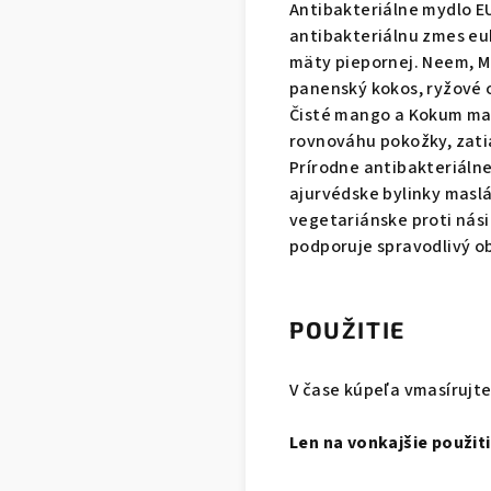
Antibakteriálne mydlo E
antibakteriálnu zmes euk
mäty piepornej. Neem, Mo
panenský kokos, ryžové o
Čisté mango a Kokum mas
rovnováhu pokožky, zati
Prírodne antibakteriálne
ajurvédske bylinky masl
vegetariánske proti nási
podporuje spravodlivý o
POUŽITIE
V čase kúpeľa vmasírujte
Len na vonkajšie použiti