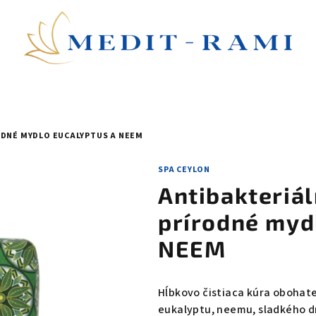
ODNÉ MYDLO EUCALYPTUS A NEEM
SPA CEYLON
Antibakteriá
prírodné myd
NEEM
Hĺbkovo čistiaca kúra obohat
eukalyptu, neemu, sladkého dr