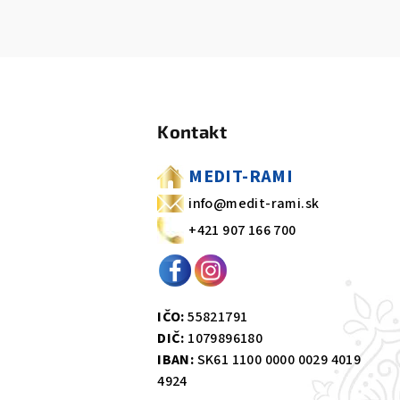
Z
á
Kontakt
p
ä
MEDIT-RAMI
t
info@medit-rami.sk
+421 907 166 700
i
e
IČO:
55821791
DIČ:
1079896180
IBAN:
SK61 1100 0000 0029 4019
4924