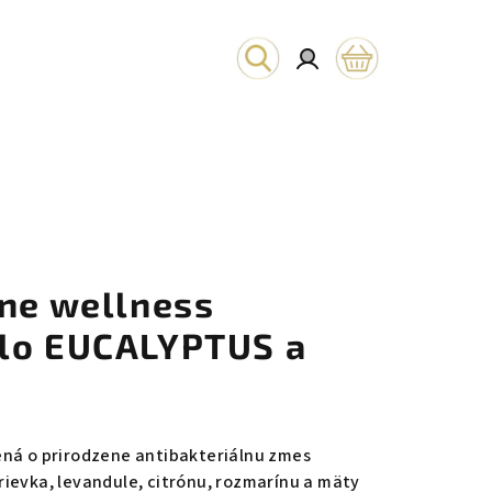
Hľadať
Prihlásenie
Nákupný
košík
lne wellness
lo EUCALYPTUS a
ená o prirodzene antibakteriálnu zmes
ievka, levandule, citrónu, rozmarínu a mäty