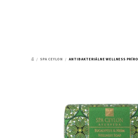
Prejsť
na
obsah
/
SPA CEYLON
/
ANTIBAKTERIÁLNE WELLNESS PRÍR
DOMOV