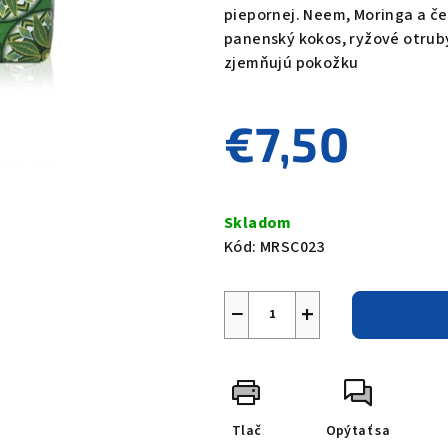
piepornej. Neem, Moringa a čer
panenský kokos, ryžové otruby
zjemňujú pokožku
€7,50
Jednotková
cena:
Skladom
Kód:
MRSC023
−
+
Tlač
Opýtať sa