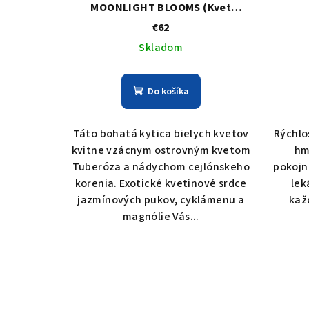
MOONLIGHT BLOOMS (Kvet
mesačného svitu) - Tuberóza
€62
vonná, jazmín, cyklámen,
Skladom
magnólia, pižmo, Neroli
Do košíka
Táto bohatá kytica bielych kvetov
Rýchlo
kvitne vzácnym ostrovným kvetom
hm
Tuberóza a nádychom cejlónskeho
pokojn
korenia. Exotické kvetinové srdce
lek
jazmínových pukov, cyklámenu a
kaž
magnólie Vás...