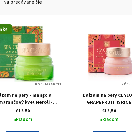
Najpredávanejšie
nka
KÓD:
MRSP033
KÓD:
lzam na pery - mango a
Balzam na pery CEYL
marančový kvet Neroli -
GRAPEFRUIT & RICE
MANGO NEROLI
€12,50
€12,50
Skladom
Skladom