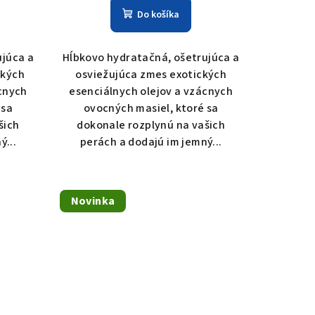
Do košíka
ujúca a
Hĺbkovo hydratačná, ošetrujúca a
ckých
osviežujúca zmes exotických
cnych
esenciálnych olejov a vzácnych
 sa
ovocných masiel, ktoré sa
šich
dokonale rozplynú na vašich
ý...
perách a dodajú im jemný...
Novinka