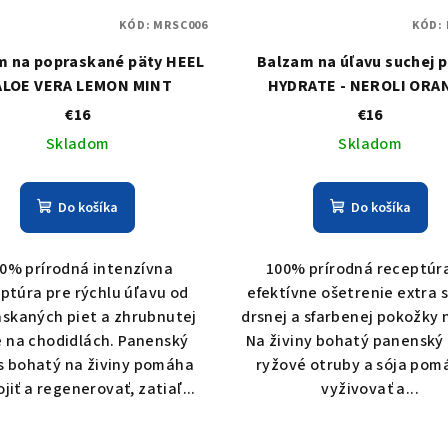
KÓD:
MRSC006
KÓD:
m na popraskané päty HEEL
Balzam na úľavu suchej pl
 ALOE VERA LEMON MINT
HYDRATE - NEROLI ORA
€16
€16
Skladom
Skladom
Do košíka
Do košíka
0% prírodná intenzívna
100% prírodná receptúr
ptúra pre rýchlu úľavu od
efektívne ošetrenie extra 
skaných piet a zhrubnutej
drsnej a sfarbenej pokožky n
 na chodidlách. Panenský
Na živiny bohatý panenský
s bohatý na živiny pomáha
ryžové otruby a sója pom
jiť a regenerovať, zatiaľ...
vyživovať a...