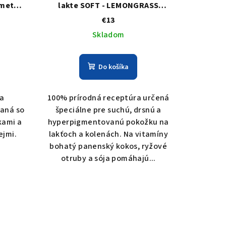
imetka,
lakte SOFT - LEMONGRASS
SS
GRAPEFRUIT
€13
Skladom
Do košíka
 a
100% prírodná receptúra určená
aná so
špeciálne pre suchú, drsnú a
kami a
hyperpigmentovanú pokožku na
ejmi.
lakťoch a kolenách. Na vitamíny
bohatý panenský kokos, ryžové
otruby a sója pomáhajú...