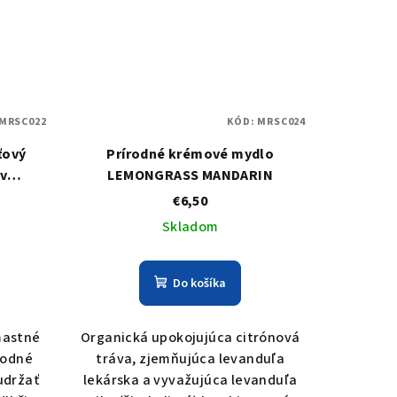
MRSC022
KÓD:
MRSC024
ťový
Prírodné krémové mydlo
v
LEMONGRASS MANDARIN
€6,50
Skladom
Do košíka
mastné
Organická upokojujúca citrónová
rodné
tráva, zjemňujúca levanduľa
udržať
lekárska a vyvažujúca levanduľa