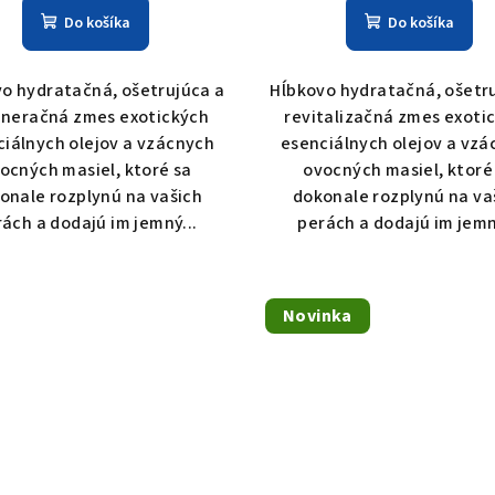
Do košíka
Do košíka
o hydratačná, ošetrujúca a
Hĺbkovo hydratačná, ošetr
neračná zmes exotických
revitalizačná zmes exoti
ciálnych olejov a vzácnych
esenciálnych olejov a vzá
ocných masiel, ktoré sa
ovocných masiel, ktoré
onale rozplynú na vašich
dokonale rozplynú na va
ách a dodajú im jemný...
perách a dodajú im jemn
Novinka