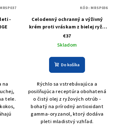
MRSP037
KÓD:
MRSP036
eti -
Celodenný ochranný a výživný
NGE
krém proti vráskam z bielej ryže
(Protector) WHITE RICE
€37
Skladom
Do košíka
a na
Rýchlo sa vstrebávajúca a
suchej,
posilňujúca receptúra obohatená
a tele.
o čistý olej z ryžových otrúb -
 kokos,
bohatý na prírodný antioxidant
áhajú
gamma-oryzanol, ktorý dodáva
pleti mladistvý vzhľad.