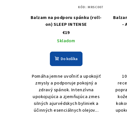
KÓD:
MRSC007
Balzam na podporu spánku (roll-
Balza
on) SLEEP INTENSE
-
€19
Skladom
Do košíka
Pomáha jemne uvoľniť a upokojiť
10
zmysly a podporuje pokojný a
rece
zdravý spánok. Intenzívna
popra
upokojujúca a zjemňujúca zmes
kože
silných ajurvédskych byliniek a
koko
účinných esenciálnych olejov...
upoko