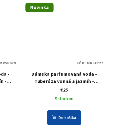
Novinka
MRSP029
KÓD:
MRSC027
da -
Dámska parfumovaná voda -
n -
Tuberóza vonná a jazmín -
TUBEROSE - roll-on
€25
Skladom
Do košíka