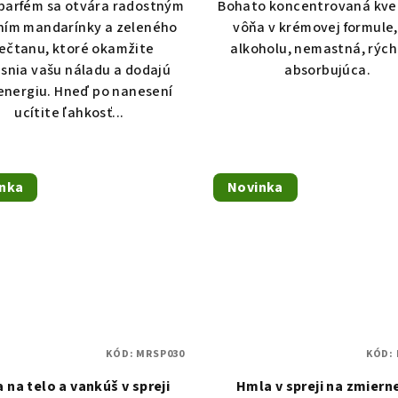
parfém sa otvára radostným
Bohato koncentrovaná kve
ním mandarínky a zeleného
vôňa v krémovej formule,
ečtanu, ktoré okamžite
alkoholu, nemastná, rých
asnia vašu náladu a dodajú
absorbujúca.
energiu. Hneď po nanesení
ucítite ľahkosť...
nka
Novinka
KÓD:
MRSP030
KÓD:
 na telo a vankúš v spreji
Hmla v spreji na zmiern