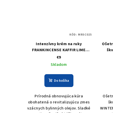
KÓD:
MRSC025
Intenzívny krém na ruky
Ošetr
FRANKINCENSE KAFFIR LIME
šk
(Ceylon Elephant)
W
€9
Skladom
Do košíka
Prírodná obnovujúca kúra
Ošet
obohatená o revitalizujúcu zmes
šk
vzácnych bylinných olejov. Sladké
WINTER