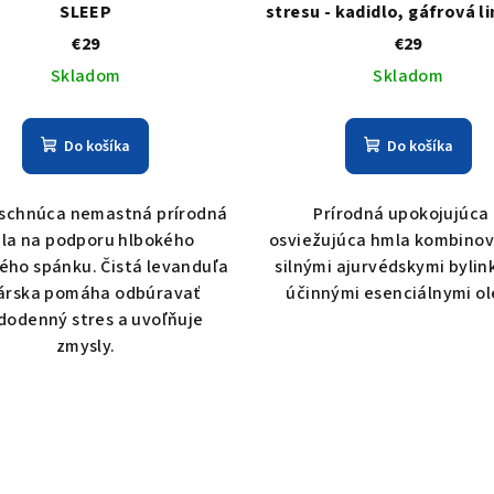
SLEEP
stresu - kadidlo, gáfrová l
tangerínka - DE-STRE
€29
€29
Skladom
Skladom
Do košíka
Do košíka
schnúca nemastná prírodná
Prírodná upokojujúca
la na podporu hlbokého
osviežujúca hmla kombinov
ého spánku. Čistá levanduľa
silnými ajurvédskymi bylin
árska pomáha odbúravať
účinnými esenciálnymi ol
dodenný stres a uvoľňuje
zmysly.