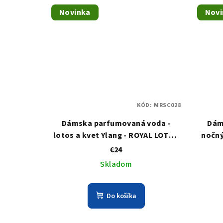
Novinka
Novi
KÓD:
MRSC028
Dámska parfumovaná voda -
Dám
lotos a kvet Ylang - ROYAL LOTUS
nočný
(roll-on)
€24
Skladom
Do košíka