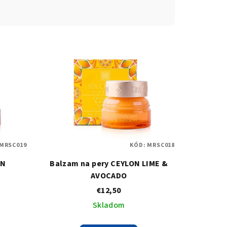
MRSC019
KÓD:
MRSC018
ON
Balzam na pery CEYLON LIME &
AVOCADO
€12,50
Skladom