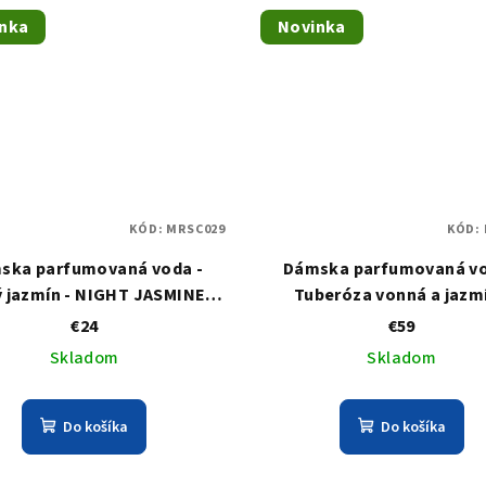
nka
Novinka
KÓD:
MRSC029
KÓD:
ska parfumovaná voda -
Dámska parfumovaná vo
 jazmín - NIGHT JASMINE -
Tuberóza vonná a jazmí
roll-on
TUBEROSE
€24
€59
Skladom
Skladom
Do košíka
Do košíka