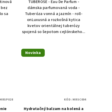
tinová
TUBEROSE - Eau De Parfum -
 bez
dámska parfumovaná voda -
lo sa
Tuberóza vonná a jazmín - roll-
onLuxusná a rozkošná kytica
kvetov orientálnej tuberózy
spojená so šepotom cejlónskeho...
Novinka
MRSP028
KÓD:
MRSC004
enie
Hydratačný balzam na kolená a