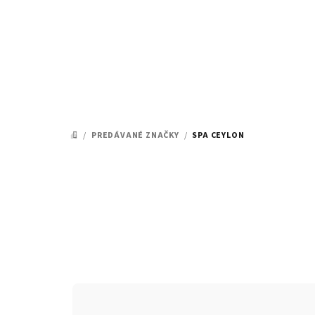
Prejsť
na
obsah
/
PREDÁVANÉ ZNAČKY
/
SPA CEYLON
DOMOV
R