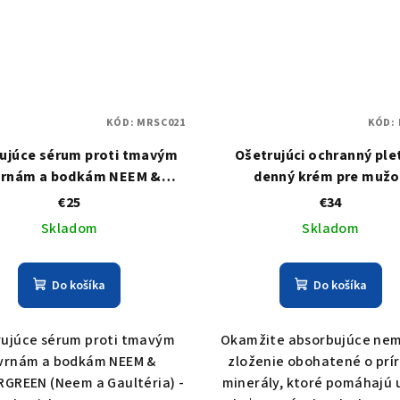
KÓD:
MRSC021
KÓD:
ujúce sérum proti tmavým
Ošetrujúci ochranný ple
vrnám a bodkám NEEM &
denný krém pre mužo
INTERGREEN (Neem a
FRANKINCENSE
€25
€34
Gaultéria)
Skladom
Skladom
Do košíka
Do košíka
rujúce sérum proti tmavým
Okamžite absorbujúce ne
vrnám a bodkám NEEM &
zloženie obohatené o prí
GREEN (Neem a Gaultéria) -
minerály, ktoré pomáhajú 