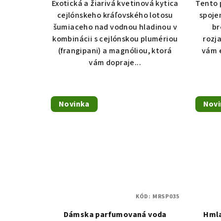
Exotická a žiarivá kvetinová kytica
Tento 
cejlónskeho kráľovského lotosu
spoje
šumiaceho nad vodnou hladinou v
br
kombinácii s cejlónskou plumériou
rozj
(frangipani) a magnóliou, ktorá
vám 
vám dopraje...
Novinka
Novi
KÓD:
MRSP035
Dámska parfumovaná voda
Hmla