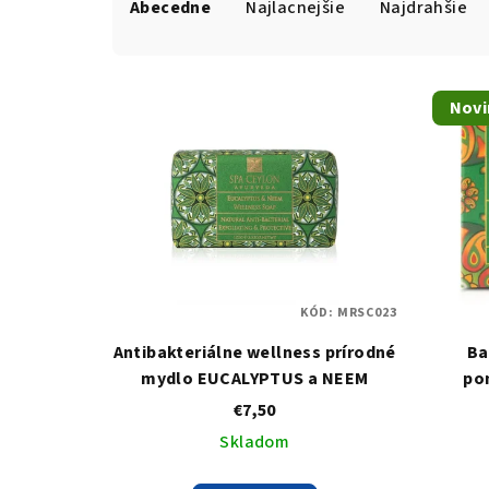
Abecedne
Najlacnejšie
Najdrahšie
a
d
V
e
Novi
ý
n
p
i
i
e
s
p
p
r
KÓD:
MRSC023
r
o
Antibakteriálne wellness prírodné
Ba
o
mydlo EUCALYPTUS a NEEM
po
d
€7,50
d
u
Skladom
u
k