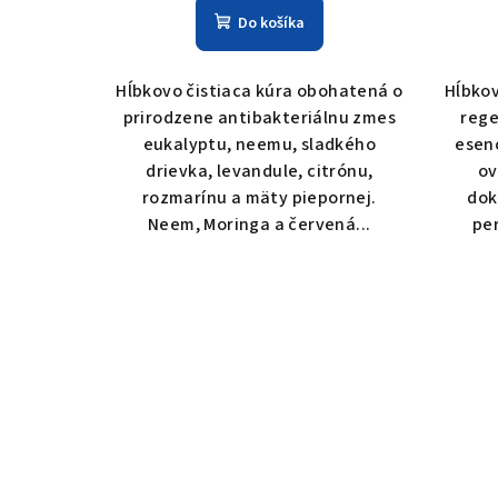
k
t
Do košíka
t
o
Hĺbkovo čistiaca kúra obohatená o
Hĺbkov
o
v
prirodzene antibakteriálnu zmes
rege
v
eukalyptu, neemu, sladkého
esen
drievka, levandule, citrónu,
ov
rozmarínu a mäty piepornej.
dok
Neem, Moringa a červená...
per