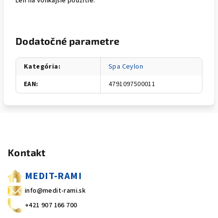
Len na vonkajšie použitie.
Dodatočné parametre
Kategória
:
Spa Ceylon
EAN
:
4791097500011
Z
á
Kontakt
p
ä
MEDIT-RAMI
t
info@medit-rami.sk
i
+421 907 166 700
e