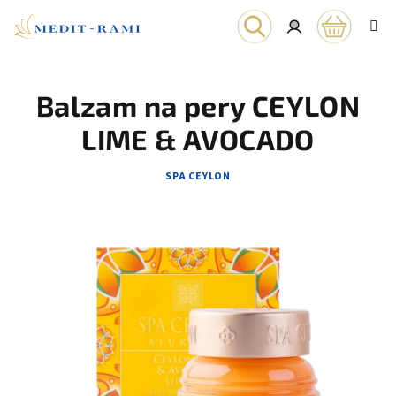
Prejsť
na
obsah
Nákupn
Hľadať
Prihlásenie
Balzam na pery CEYLON
košík
LIME & AVOCADO
SPA CEYLON