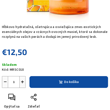
Hĺbkovo hydratačná, ošetrujúca a osviežujúca zmes exotických
esenciálnych olejov a vzácnych ovocných masiel, ktoré sa dokonale
rozplynú na vašich perách a dodajú im jemný prirodzený lesk.
€12,50
Jednotková
Skladom
cena:
Kód:
MRSC018
−
+
Do košíka
Opýtať sa
Zdieľať