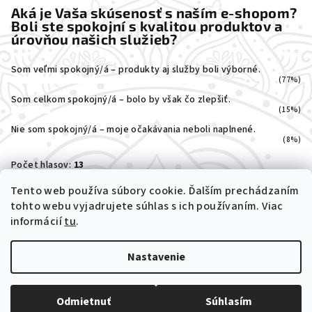
Aká je Vaša skúsenosť s naším e-shopom?
Boli ste spokojní s kvalitou produktov a
úrovňou našich služieb?
Som veľmi spokojný/á – produkty aj služby boli výborné.
(77%)
Som celkom spokojný/á – bolo by však čo zlepšiť.
(15%)
Nie som spokojný/á – moje očakávania neboli naplnené.
(8%)
Počet hlasov:
13
Tento web používa súbory cookie. Ďalším prechádzaním
tohto webu vyjadrujete súhlas s ich používaním. Viac
informácií
tu
.
Nastavenie
Copyright 2026
MEDIT-RAMI
. Všetky práva vyhradené.
Odmietnuť
Súhlasím