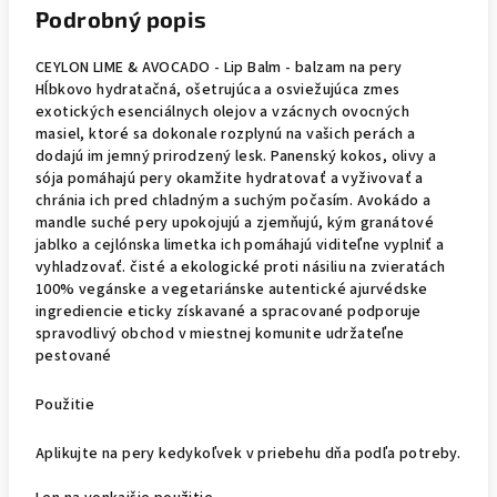
Podrobný popis
CEYLON LIME & AVOCADO - Lip Balm - balzam na pery
Hĺbkovo hydratačná, ošetrujúca a osviežujúca zmes
exotických esenciálnych olejov a vzácnych ovocných
masiel, ktoré sa dokonale rozplynú na vašich perách a
dodajú im jemný prirodzený lesk. Panenský kokos, olivy a
sója pomáhajú pery okamžite hydratovať a vyživovať a
chránia ich pred chladným a suchým počasím. Avokádo a
mandle suché pery upokojujú a zjemňujú, kým granátové
jablko a cejlónska limetka ich pomáhajú viditeľne vyplniť a
vyhladzovať. čisté a ekologické proti násiliu na zvieratách
100% vegánske a vegetariánske autentické ajurvédske
ingrediencie eticky získavané a spracované podporuje
spravodlivý obchod v miestnej komunite udržateľne
pestované
Použitie
Aplikujte na pery kedykoľvek v priebehu dňa podľa potreby.