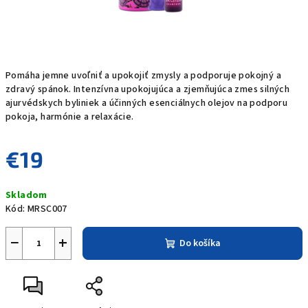
Pomáha jemne uvoľniť a upokojiť zmysly a podporuje pokojný a
zdravý spánok. Intenzívna upokojujúca a zjemňujúca zmes silných
ajurvédskych byliniek a účinných esenciálnych olejov na podporu
pokoja, harmónie a relaxácie.
€19
Jednotková
Skladom
cena:
Kód:
MRSC007
−
+
Do košíka