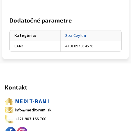
Dodatočné parametre
Kategória
:
Spa Ceylon
EAN
:
4791097054576
Z
á
Kontakt
p
ä
MEDIT-RAMI
t
info@medit-rami.sk
i
+421 907 166 700
e