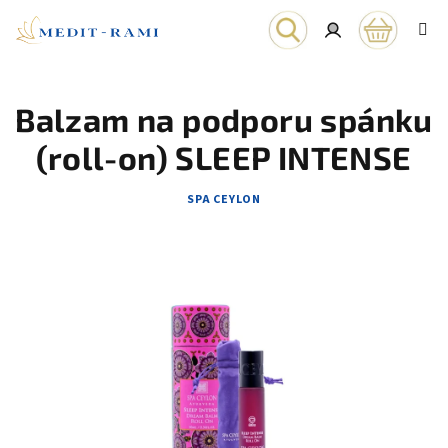
Prejsť
na
obsah
Nákupn
Hľadať
Prihlásenie
Balzam na podporu spánku
košík
(roll-on) SLEEP INTENSE
SPA CEYLON