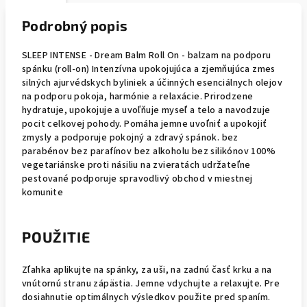
Podrobný popis
SLEEP INTENSE - Dream Balm Roll On - balzam na podporu
spánku (roll-on) Intenzívna upokojujúca a zjemňujúca zmes
silných ajurvédskych byliniek a účinných esenciálnych olejov
na podporu pokoja, harmónie a relaxácie. Prirodzene
hydratuje, upokojuje a uvoľňuje myseľ a telo a navodzuje
pocit celkovej pohody. Pomáha jemne uvoľniť a upokojiť
zmysly a podporuje pokojný a zdravý spánok. bez
parabénov bez parafínov bez alkoholu bez silikónov 100%
vegetariánske proti násiliu na zvieratách udržateľne
pestované podporuje spravodlivý obchod v miestnej
komunite
POUŽITIE
Zľahka aplikujte na spánky, za uši, na zadnú časť krku a na
vnútornú stranu zápästia. Jemne vdychujte a relaxujte. Pre
dosiahnutie optimálnych výsledkov použite pred spaním.