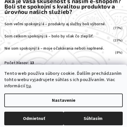
Aká je Vaša skúsenosť s naším e-shopom?
Boli ste spokojní s kvalitou produktov a
úrovňou našich služieb?
Som veľmi spokojný/á – produkty aj služby boli výborné.
(77%)
Som celkom spokojný/á – bolo by však čo zlepšiť.
(15%)
Nie som spokojný/á – moje očakávania neboli naplnené.
(8%)
Počet hlasov:
13
Tento web používa súbory cookie. Ďalším prechádzaním
tohto webu vyjadrujete súhlas s ich používaním. Viac
informácií
tu
.
Nastavenie
Copyright 2026
MEDIT-RAMI
. Všetky práva vyhradené.
Odmietnuť
Súhlasím
Vytvoril Shoptet