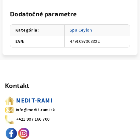
Dodatočné parametre
Kategória
:
Spa Ceylon
EAN
:
4791097303322
Z
á
Kontakt
p
ä
MEDIT-RAMI
t
info@medit-rami.sk
i
+421 907 166 700
e