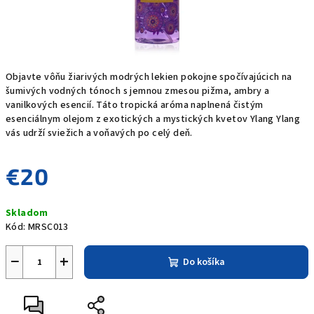
Objavte vôňu žiarivých modrých lekien pokojne spočívajúcich na
šumivých vodných tónoch s jemnou zmesou pižma, ambry a
vanilkových esencií. Táto tropická aróma naplnená čistým
esenciálnym olejom z exotických a mystických kvetov Ylang Ylang
vás udrží sviežich a voňavých po celý deň.
€20
Jednotková
Skladom
cena:
Kód:
MRSC013
−
+
Do košíka