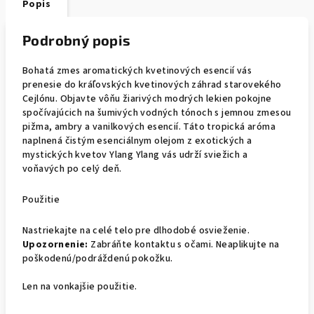
Popis
Podrobný popis
Bohatá zmes aromatických kvetinových esencií vás
prenesie do kráľovských kvetinových záhrad starovekého
Cejlónu. Objavte vôňu žiarivých modrých lekien pokojne
spočívajúcich na šumivých vodných tónoch s jemnou zmesou
pižma, ambry a vanilkových esencií. Táto tropická aróma
naplnená čistým esenciálnym olejom z exotických a
mystických kvetov Ylang Ylang vás udrží sviežich a
voňavých po celý deň.
Použitie
Nastriekajte na celé telo pre dlhodobé osvieženie.
Upozornenie:
Zabráňte kontaktu s očami. Neaplikujte na
poškodenú/podráždenú pokožku.
Len na vonkajšie použitie.