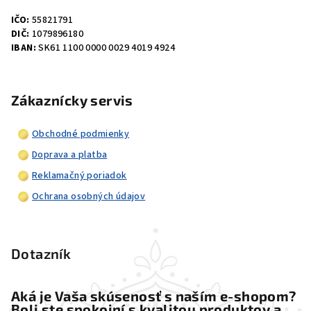
IČO:
55821791
DIČ:
1079896180
IBAN:
SK61 1100 0000 0029 4019 4924
Zákaznícky servis
Obchodné podmienky
Doprava a platba
Reklamačný poriadok
Ochrana osobných údajov
Dotazník
Aká je Vaša skúsenosť s naším e-shopom?
Boli ste spokojní s kvalitou produktov a