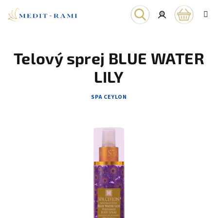
Prejsť
na
obsah
Nákupn
Hľadať
Prihlásenie
Telový sprej BLUE WATER
košík
LILY
SPA CEYLON