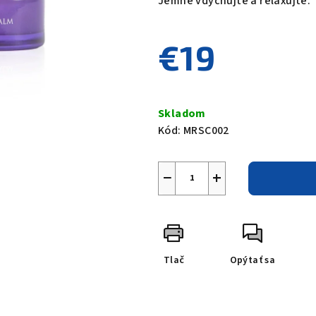
Jemne vdychujte a relaxujte.
€19
Jednotková
cena:
Skladom
Kód:
MRSC002
−
+
Tlač
Opýtať sa