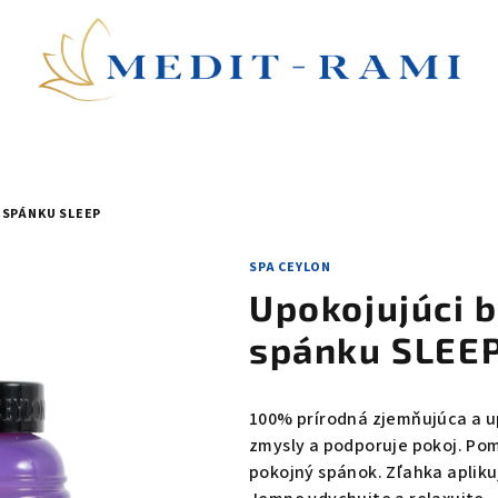
 SPÁNKU SLEEP
SPA CEYLON
Upokojujúci 
spánku SLEE
100% prírodná zjemňujúca a u
zmysly a podporuje pokoj. Pom
pokojný spánok. Zľahka aplikuj