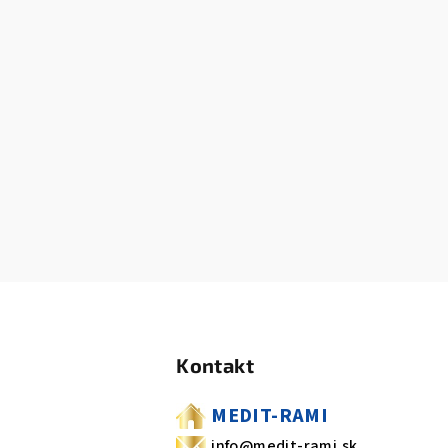
Z
á
Kontakt
p
ä
MEDIT-RAMI
info@medit-rami.sk