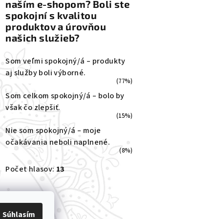
naším e-shopom? Boli ste
spokojní s kvalitou
produktov a úrovňou
našich služieb?
Som veľmi spokojný/á – produkty
aj služby boli výborné.
(77%)
Som celkom spokojný/á – bolo by
však čo zlepšiť.
(15%)
Nie som spokojný/á – moje
očakávania neboli naplnené.
(8%)
Počet hlasov:
13
Súhlasím