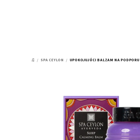
Prejsť
na
obsah
/
SPA CEYLON
/
UPOKOJUJÚCI BALZAM NA PODPORU
DOMOV