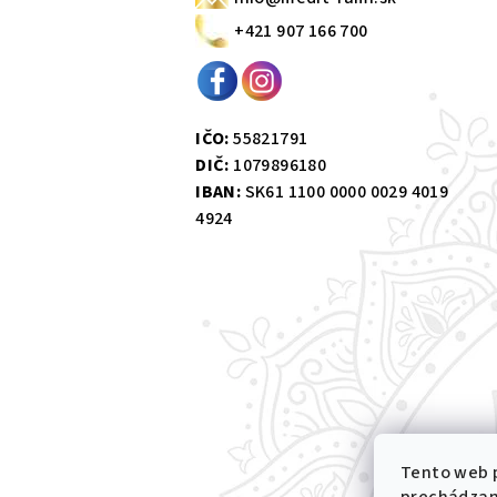
t
+421 907 166 700
i
e
IČO:
55821791
DIČ:
1079896180
IBAN:
SK61 1100 0000 0029 4019
4924
Tento web p