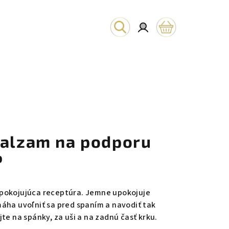
Hľadať
Prihlásenie
Nákupný
košík
balzam na podporu
P
pokojujúca receptúra. Jemne upokojuje
áha uvoľniť sa pred spaním a navodiť tak
te na spánky, za uši a na zadnú časť krku.