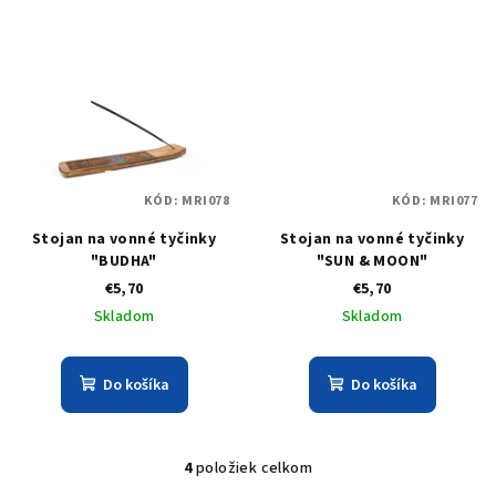
v
KÓD:
MRI078
KÓD:
MRI077
Stojan na vonné tyčinky
Stojan na vonné tyčinky
"BUDHA"
"SUN & MOON"
€5,70
€5,70
Skladom
Skladom
Do košíka
Do košíka
4
položiek celkom
O