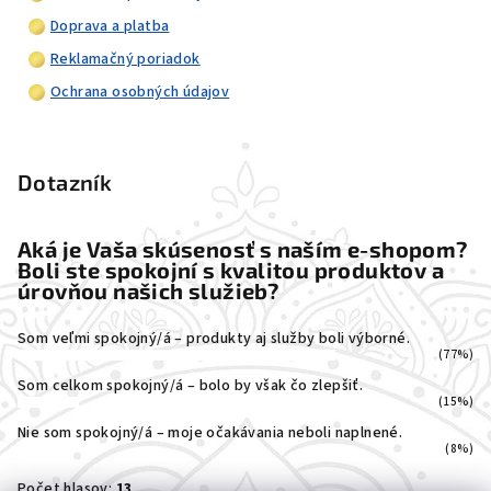
Doprava a platba
Reklamačný poriadok
Ochrana osobných údajov
Dotazník
Aká je Vaša skúsenosť s naším e-shopom?
Boli ste spokojní s kvalitou produktov a
úrovňou našich služieb?
Som veľmi spokojný/á – produkty aj služby boli výborné.
(77%)
Som celkom spokojný/á – bolo by však čo zlepšiť.
(15%)
Nie som spokojný/á – moje očakávania neboli naplnené.
(8%)
Počet hlasov:
13