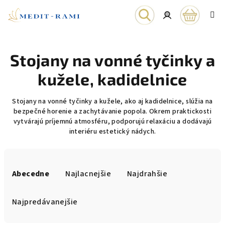
Prejsť
na
obsah
Nákupn
Hľadať
Prihlásenie
Stojany na vonné tyčinky a
košík
kužele, kadidelnice
Stojany na vonné tyčinky a kužele, ako aj kadidelnice, slúžia na
bezpečné horenie a zachytávanie popola. Okrem praktickosti
vytvárajú príjemnú atmosféru, podporujú relaxáciu a dodávajú
interiéru estetický nádych.
R
a
Abecedne
Najlacnejšie
Najdrahšie
d
e
Najpredávanejšie
n