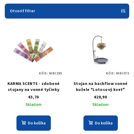
i
e
Otvoriť filter
p
V
r
ý
o
p
d
i
u
s
k
p
t
KÓD:
MRI195
KÓD:
MRI073
r
o
KARMA SCENTS - zdobené
Stojan na backflow vonné
o
v
stojany na vonné tyčinky
kužele "Lotosový kvet"
d
€3,70
€28,90
u
Skladom
Skladom
k
t
Do košíka
Do košíka
o