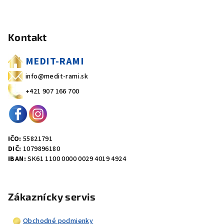
v
Z
l
á
á
Kontakt
p
d
a
ä
MEDIT-RAMI
c
t
i
info@medit-rami.sk
i
e
+421 907 166 700
e
p
r
v
k
IČO:
55821791
y
DIČ:
1079896180
v
IBAN:
SK61 1100 0000 0029 4019 4924
ý
p
i
Zákaznícky servis
s
u
Obchodné podmienky